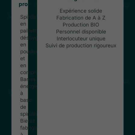
produits
Expérience solide
Spirulines
Fabrication de A à Z
en
Production BIO
paillettes
Personnel disponible
déshydratées,
Interlocuteur unique
en
Suivi de production rigoureux
poudres
et
en
comprimés
Barres
énergétiques
à
base
de
spiruline
Bières
fabriquées
à