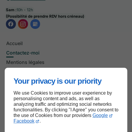
Sam :
10h - 12h
(Possibilité de prendre RDV hors créneau)
Accueil
Contactez-moi
Mentions légales
Plan du site
Your privacy is our priority
We use Cookies to improve user experience by
Haut de page
personalising content and ads, as well as
analyzing traffic and optimizing social networks
functionalities. By clicking "I Agree" you consent to
the use of Cookies from our providers
Google
Facebook
.