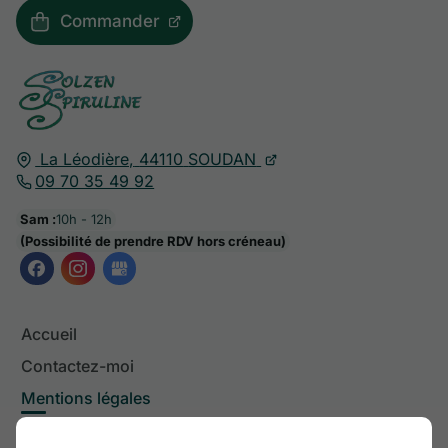
Commander
La Léodière,
44110
SOUDAN
09 70 35 49 92
Sam :
10h - 12h
(Possibilité de prendre RDV hors créneau)
Accueil
Contactez-moi
Mentions légales
Plan du site